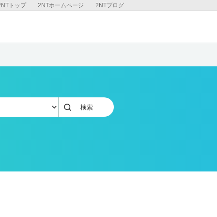
2NTトップ
2NTホームページ
2NTブログ
検索