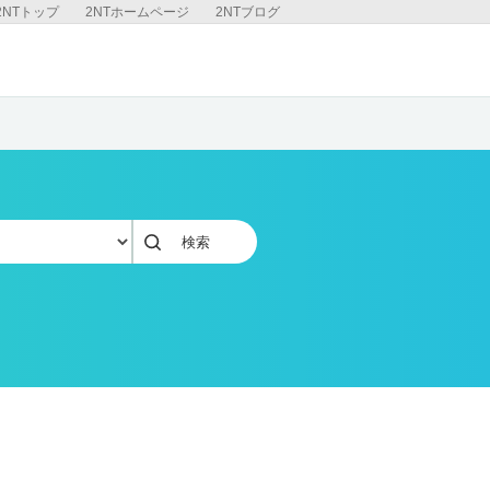
2NTトップ
2NTホームページ
2NTブログ
検索