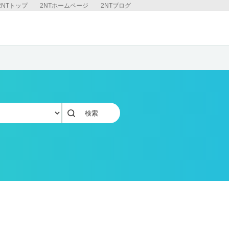
2NTトップ
2NTホームページ
2NTブログ
検索