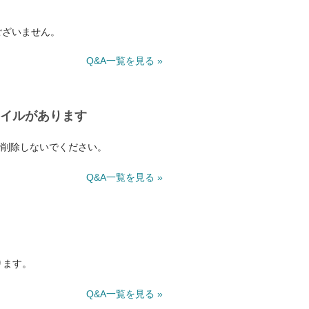
ございません。
Q&A一覧を見る »
ファイルがあります
ので削除しないでください。
Q&A一覧を見る »
ります。
Q&A一覧を見る »