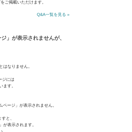
どをご掲載いただけます。
Q&A一覧を見る »
ムページ」が表示されませんが、
違反とはなりません。
ページには
ています。
NTホームページ」が表示されません。
しますと、
ージ」が表示されます。
さい。