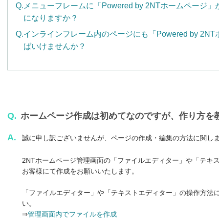
Q.メニューフレームに「Powered by 2NTホームペ
になりますか？
Q.インラインフレーム内のページにも「Powered by 
ばいけませんか？
Q.
ホームページ作成は初めてなのですが、作り方を
A.
誠に申し訳ございませんが、ページの作成・編集の方法に関し
2NTホームページ管理画面の「ファイルエディター」や「テキ
お客様にて作成をお願いいたします。
「ファイルエディター」や「テキストエディター」の操作方法
い。
⇒
管理画面内でファイルを作成