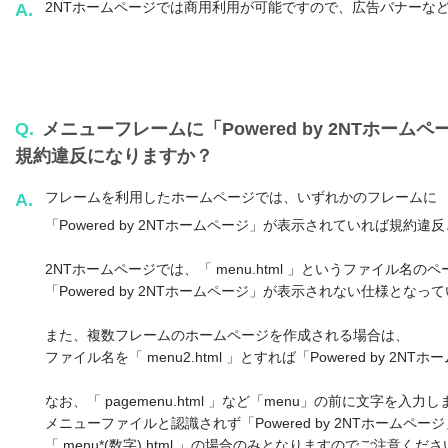
2NTホームページでは商用利用が可能ですので、広告バナーな
A.
Q.
メニューフレームに「Powered by 2NTホー
規約違反になりますか？
フレームを利用したホームページでは、いずれかのフレームに
A.
「Powered by 2NTホームページ」が表示されていれば規約
2NTホームページでは、「 menu.html 」というファイル名の
「Powered by 2NTホームページ」が表示されない仕様となっ
また、複数フレームのホームページを作成される場合は、
ファイル名を「 menu2.html 」とすれば「Powered by 2
なお、「 pagemenu.html 」など「menu」の前に文字を入力
メニューファイルと認識されず「Powered by 2NTホームペ
「 menu*(数字).html 」の場合のみとなりますのでご注意くだ