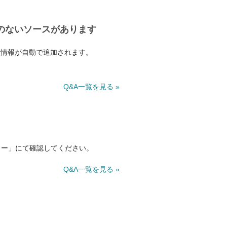
覚えのないソースがあります
管理情報が自動で追加されます。
Q&A一覧を見る »
ャー」にて確認してください。
Q&A一覧を見る »