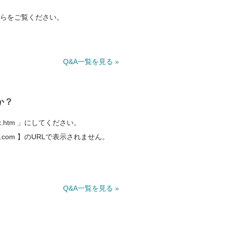
ちらをご覧ください。
Q&A一覧を見る »
か？
ex.htm 」にしてください。
t.com 】のURLで表示されません。
Q&A一覧を見る »