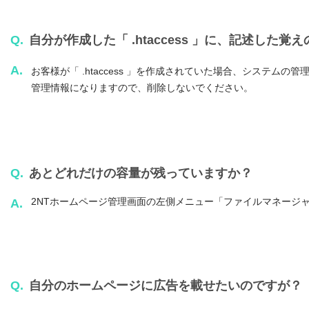
Q.
自分が作成した「 .htaccess 」に、記述した
A.
お客様が「 .htaccess 」を作成されていた場合、システムの
管理情報になりますので、削除しないでください。
Q.
あとどれだけの容量が残っていますか？
2NTホームページ管理画面の左側メニュー「ファイルマネージ
A.
Q.
自分のホームページに広告を載せたいのですが？