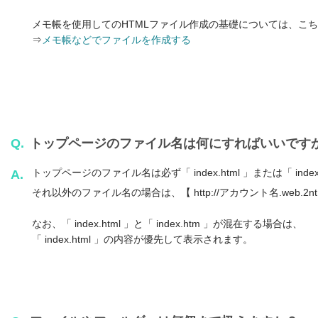
メモ帳を使用してのHTMLファイル作成の基礎については、こ
⇒
メモ帳などでファイルを作成する
Q.
トップページのファイル名は何にすればいいです
トップページのファイル名は必ず「 index.html 」または「 ind
A.
それ以外のファイル名の場合は、【 http://アカウント名.web.2n
なお、「 index.html 」と「 index.htm 」が混在する場合は、
「 index.html 」の内容が優先して表示されます。