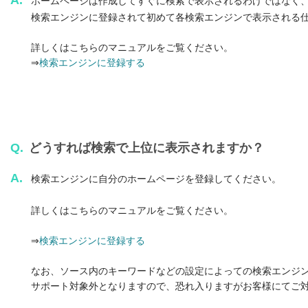
A.
ホームページは作成してすぐに検索で表示されるわけではなく
検索エンジンに登録されて初めて各検索エンジンで表示される
詳しくはこちらのマニュアルをご覧ください。
⇒
検索エンジンに登録する
Q.
どうすれば検索で上位に表示されますか？
A.
検索エンジンに自分のホームページを登録してください。
詳しくはこちらのマニュアルをご覧ください。
⇒
検索エンジンに登録する
なお、ソース内のキーワードなどの設定によっての検索エンジン
サポート対象外となりますので、恐れ入りますがお客様にてご