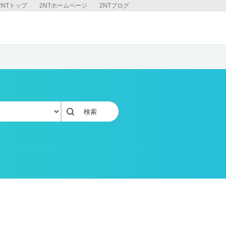
2NTトップ
2NTホームページ
2NTブログ
検索