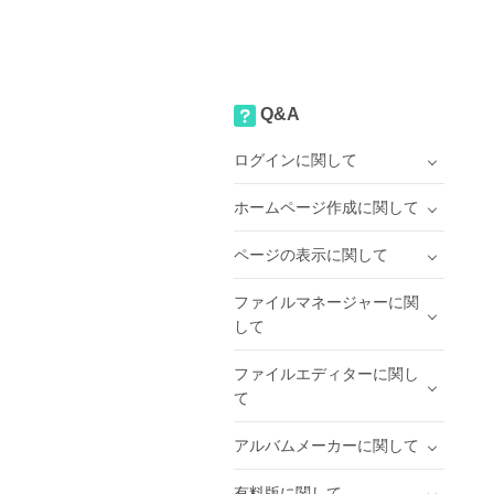
Q&A
ログインに関して
ホームページ作成に関して
ページの表示に関して
ファイルマネージャーに関
して
ファイルエディターに関し
て
アルバムメーカーに関して
有料版に関して