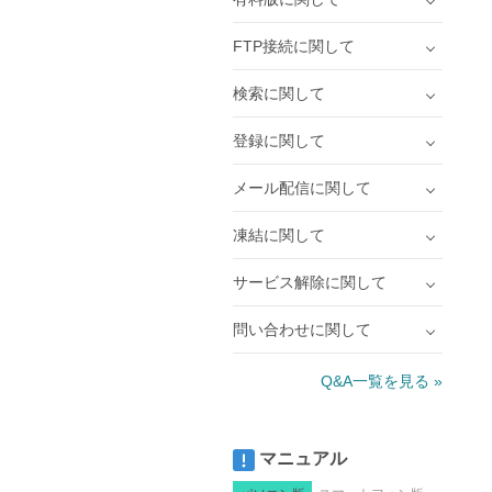
FTP接続に関して
検索に関して
登録に関して
メール配信に関して
凍結に関して
サービス解除に関して
問い合わせに関して
Q&A一覧を見る »
マニュアル