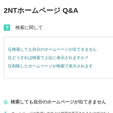
2NTホームページ Q&A
検索に関して
Q.検索しても自分のホームページが出てきません
Q.どうすれば検索で上位に表示されますか？
Q.削除したホームページが検索で表示されます
Q.
検索しても自分のホームページが出てきません