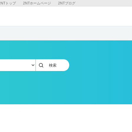
2NTトップ
2NTホームページ
2NTブログ
検索