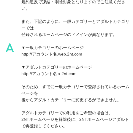
規約違反で凍結・削除対象となりますのでご注意くださ
い。
また、下記のように、一般カテゴリーとアダルトカテゴリ
ーでは
登録されるホームページのドメインが異なります。
▼一般カテゴリーのホームページ
http://アカウント名.web.2nt.com
▼アダルトカテゴリーのホームページ
http://アカウント名.x.2nt.com
そのため、すでに一般カテゴリーで登録されているホーム
ページを
後からアダルトカテゴリーに変更するができません。
アダルトカテゴリーでの利用をご希望の場合は、
2NTホームページを解除後に、2NTホームページアダルト
で再登録してください。