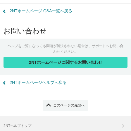
2NTホームページ Q&A一覧へ戻る
お問い合わせ
ヘルプをご覧になっても問題が解決されない場合は、サポートへお問い合
わせください。
2NTホームページに関するお問い合わせ
2NTホームページヘルプへ戻る
このページの先頭へ
2NTヘルプトップ