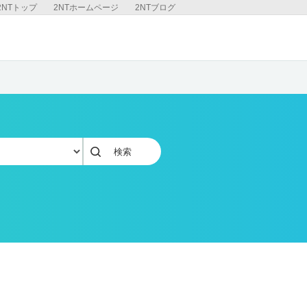
2NTトップ
2NTホームページ
2NTブログ
検索